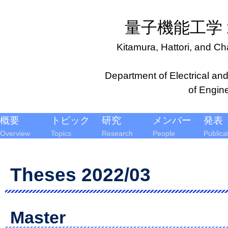
量子機能工学
Kitamura, Hattori, and C
Department of Electrical an
of Engin
概要
トピック
研究
メンバー
発表
Overview
Topics
Research
People
Publica
Theses 2022/03
Master