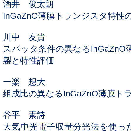
酒井 俊太朗
InGaZnO薄膜トランジスタ特
川中 友貴
スパッタ条件の異なるInGaZn
製と特性評価
一楽 想大
組成比の異なるInGaZnO薄膜
谷平 素詩
大気中光電子収量分光法を使ったInG