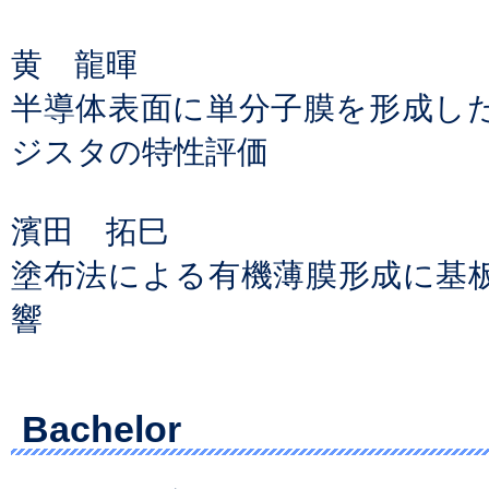
黄 龍暉
半導体表面に単分子膜を形成したI
ジスタの特性評価
濱田 拓巳
塗布法による有機薄膜形成に基
響
Bachelor