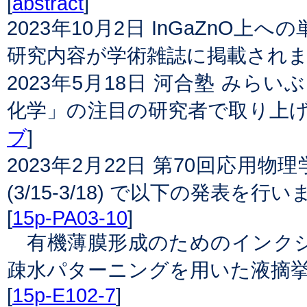
[
abstract
]
2023年10月2日 InGaZnO
研究内容が学術雑誌に掲載されま
2023年5月18日 河合塾 みら
化学」の注目の研究者で取り上げ
ブ
]
2023年2月22日 第70回応用物理学
(3/15-3/18) で以下の発表を行
[
15p-PA03-10
]
有機薄膜形成のためのインク
疎水パターニングを用いた液摘
[
15p-E102-7
]